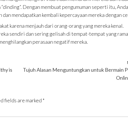
“dinding”. Dengan membuat pengumuman seperti itu, And
auh dan mendapatkan kembali kepercayaan mereka dengan ce
rakat karena menjauh dari orang-orang yang mereka kenal.
ka sendiri dan sering gelisah di tempat-tempat yang rama
 menghilangkan perasaan negatif mereka.
thy is
Tujuh Alasan Menguntungkan untuk Bermain P
Onli
d fields are marked
*