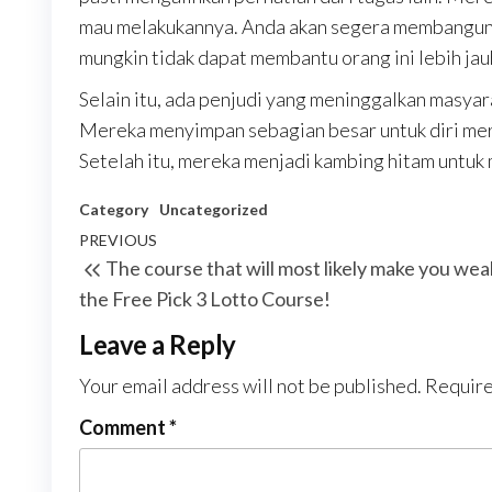
mau melakukannya. Anda akan segera membangun 
mungkin tidak dapat membantu orang ini lebih j
Selain itu, ada penjudi yang meninggalkan masya
Mereka menyimpan sebagian besar untuk diri mere
Setelah itu, mereka menjadi kambing hitam untuk
Category
Uncategorized
Post
Previous
PREVIOUS
The course that will most likely make you weal
navigation
Post
the Free Pick 3 Lotto Course!
Leave a Reply
Your email address will not be published.
Require
Comment
*