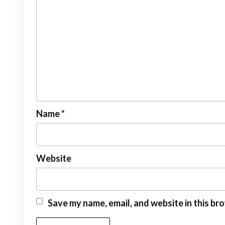
Name
*
Website
Save my name, email, and website in this br