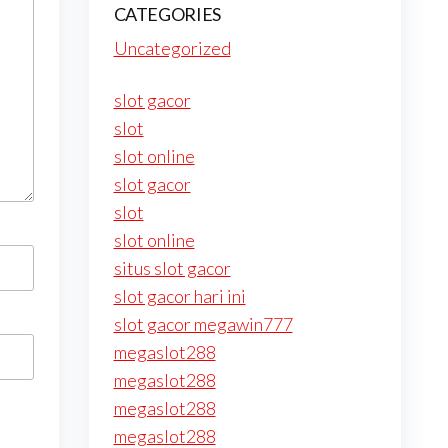
CATEGORIES
Uncategorized
slot gacor
slot
slot online
slot gacor
slot
slot online
situs slot gacor
slot gacor hari ini
slot gacor megawin777
megaslot288
megaslot288
megaslot288
megaslot288