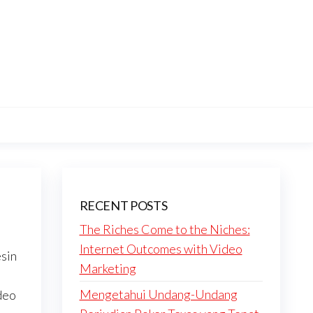
RECENT POSTS
The Riches Come to the Niches:
Internet Outcomes with Video
sin
Marketing
Mengetahui Undang-Undang
ideo