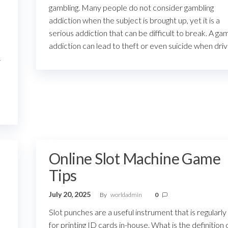
gambling. Many people do not consider gambling
addiction when the subject is brought up, yet it is a
serious addiction that can be difficult to break. A ga
addiction can lead to theft or even suicide when dri
i
Online Slot Machine Game
Tips
July 20, 2025
By
worldadmin
0
Slot punches are a useful instrument that is regularl
for printing ID cards in-house. What is the definition 