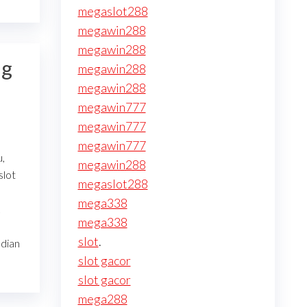
megaslot288
megawin288
megawin288
ng
megawin288
megawin288
megawin777
megawin777
megawin777
,
megawin288
slot
megaslot288
mega338
k
mega338
slot
.
udian
slot gacor
slot gacor
mega288