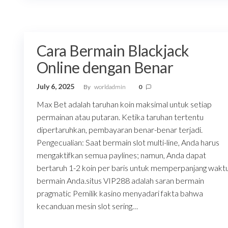
Cara Bermain Blackjack
Online dengan Benar
July 6, 2025
By
worldadmin
0
Max Bet adalah taruhan koin maksimal untuk setiap
permainan atau putaran. Ketika taruhan tertentu
dipertaruhkan, pembayaran benar-benar terjadi.
Pengecualian: Saat bermain slot multi-line, Anda harus
mengaktifkan semua paylines; namun, Anda dapat
bertaruh 1-2 koin per baris untuk memperpanjang wakt
bermain Anda.situs VIP288 adalah saran bermain
pragmatic Pemilik kasino menyadari fakta bahwa
kecanduan mesin slot sering…