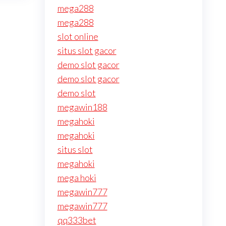
mega288
mega288
slot online
situs slot gacor
demo slot gacor
demo slot gacor
demo slot
megawin188
megahoki
megahoki
situs slot
megahoki
mega hoki
megawin777
megawin777
qq333bet