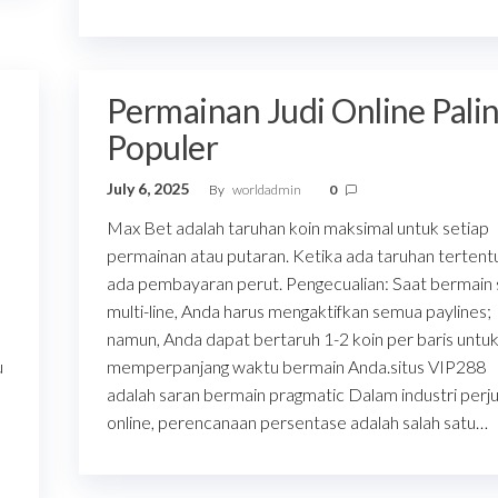
Permainan Judi Online Pali
Populer
July 6, 2025
By
worldadmin
0
Max Bet adalah taruhan koin maksimal untuk setiap
permainan atau putaran. Ketika ada taruhan tertentu
ada pembayaran perut. Pengecualian: Saat bermain 
multi-line, Anda harus mengaktifkan semua paylines;
namun, Anda dapat bertaruh 1-2 koin per baris untu
u
memperpanjang waktu bermain Anda.situs VIP288
adalah saran bermain pragmatic Dalam industri perj
online, perencanaan persentase adalah salah satu…