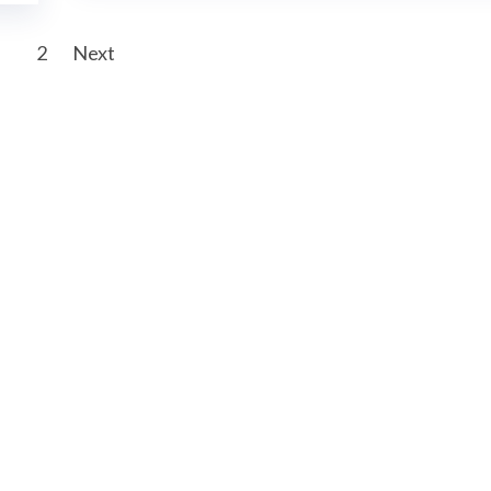
1
2
Next