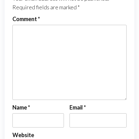
Required fields are marked
*
Comment
*
Name
*
Email
*
Website