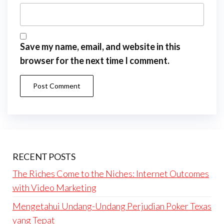
Save my name, email, and website in this
browser for the next time I comment.
RECENT POSTS
The Riches Come to the Niches: Internet Outcomes
with Video Marketing
Mengetahui Undang-Undang Perjudian Poker Texas
yang Tepat