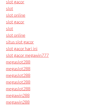
slot gacor
slot
slot online
slot gacor
slot
slot online
situs slot gacor
slot gacor hari ini
slot gacor megawin777
megaslot288
megaslot288
megaslot288
megaslot288
megaslot288
megawin288
megawin288