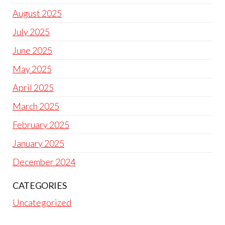
August 2025
July 2025
June 2025
May 2025
April 2025
March 2025
February 2025
January 2025
December 2024
CATEGORIES
Uncategorized