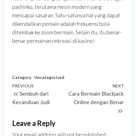
pachinko, terutama mesin modern yang
mencapai sasaran. Satu-satunya hal yang dapat
dikendalikan pemain adalah frekuensi bola
ditembak ke zoom bermain. Selain itu, itu benar-
benar permainan rekreasi di kasino!
Category
Uncategorized
Post
Previous
PREVIOUS
NEXT
Next
Sembuh dari
Cara Bermain Blackjack
navigation
Post
Post
Kecanduan Judi
Online dengan Benar
Leave a Reply
Your email address will not be published.