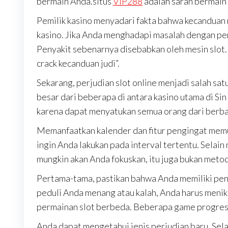
bermain Anda.situs
VIP288
adalah saran bermain
Pemilik kasino menyadari fakta bahwa kecanduan m
kasino. Jika Anda menghadapi masalah dengan perj
Penyakit sebenarnya disebabkan oleh mesin slot.
crack kecanduan judi”.
Sekarang, perjudian slot online menjadi salah sat
besar dari beberapa di antara kasino utama di Sin 
karena dapat menyatukan semua orang dari berba
Memanfaatkan kalender dan fitur pengingat mem
ingin Anda lakukan pada interval tertentu. Selai
mungkin akan Anda fokuskan, itu juga bukan meto
Pertama-tama, pastikan bahwa Anda memiliki peng
peduli Anda menang atau kalah, Anda harus menikm
permainan slot berbeda. Beberapa game progresif
Anda dapat mengetahui jenis perjudian baru. Sela