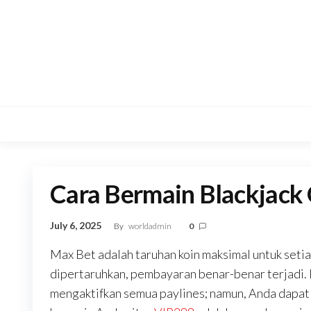
Skip
to
the
content
Cara Bermain Blackjack
July 6, 2025
By
worldadmin
0
Max Bet adalah taruhan koin maksimal untuk setia
dipertaruhkan, pembayaran benar-benar terjadi. P
mengaktifkan semua paylines; namun, Anda dapat