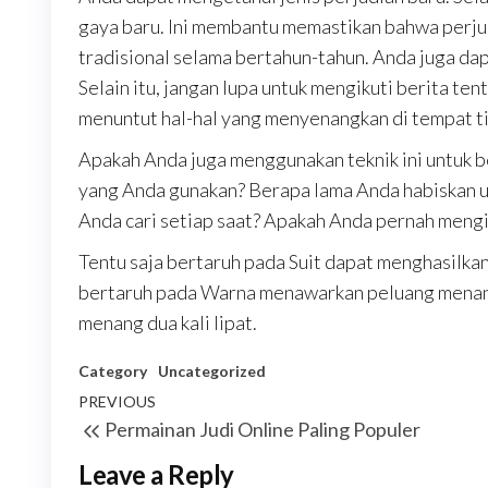
gaya baru. Ini membantu memastikan bahwa perju
tradisional selama bertahun-tahun. Anda juga dapa
Selain itu, jangan lupa untuk mengikuti berita te
menuntut hal-hal yang menyenangkan di tempat t
Apakah Anda juga menggunakan teknik ini untuk b
yang Anda gunakan? Berapa lama Anda habiskan 
Anda cari setiap saat? Apakah Anda pernah meng
Tentu saja bertaruh pada Suit dapat menghasilkan
bertaruh pada Warna menawarkan peluang menang
menang dua kali lipat.
Category
Uncategorized
Post
Previous
PREVIOUS
Permainan Judi Online Paling Populer
navigation
Post
Leave a Reply