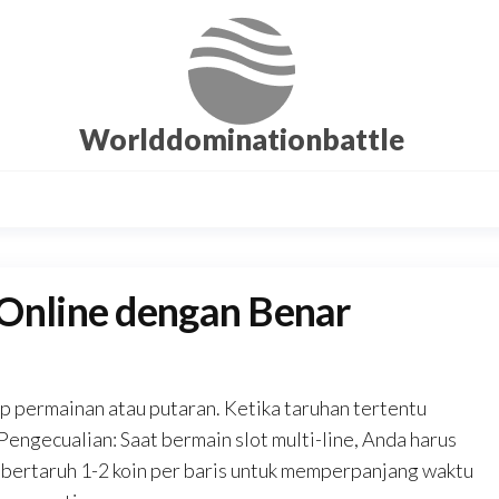
Worlddominationbattle
 Online dengan Benar
p permainan atau putaran. Ketika taruhan tertentu
engecualian: Saat bermain slot multi-line, Anda harus
 bertaruh 1-2 koin per baris untuk memperpanjang waktu