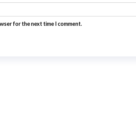
owser for the next time I comment.