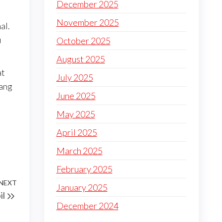
December 2025
November 2025
al.
u
October 2025
August 2025
at
July 2025
yang
June 2025
May 2025
April 2025
March 2025
February 2025
NEXT
Next
January 2025
il
Post
December 2024